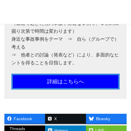
■ 演習の場合：目安は5分から30分程度、熟考する
ことにより深く身についていきます。
（直近で起きた社内事故や身近な事例等、事例の深
掘り次第で時間は変わります）
身近な事故事例をテーマ ⇒ 自ら（グループで）
考える
⇒ 他者との討論（発表など）により、多面的なヒ
ントを得ることを目指します。
詳細はこちらへ
Facebook
X
Bluesky
Threads
Hatena
LINE