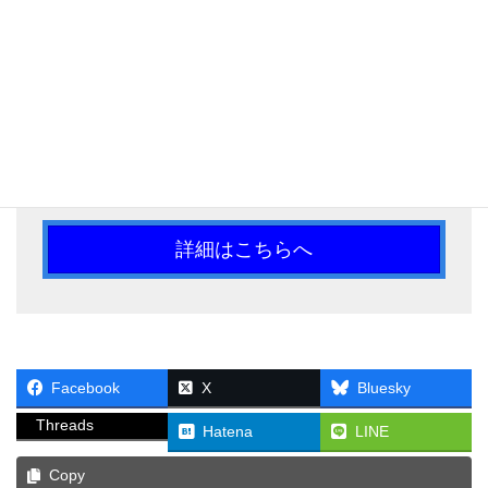
ことにより深く身についていきます。
（直近で起きた社内事故や身近な事例等、事例の深
掘り次第で時間は変わります）
身近な事故事例をテーマ ⇒ 自ら（グループで）
考える
⇒ 他者との討論（発表など）により、多面的なヒ
ントを得ることを目指します。
詳細はこちらへ
Facebook
X
Bluesky
Threads
Hatena
LINE
Copy