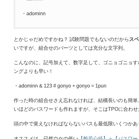
・adominn
とかじゃだめですかね？ 試験問題でもないのだから
スペ
いですが、組合せのパーツとしては充分な文字列。
こんなのに、記号加えて、数字足して、ゴニョゴニョす
ングよりも早い！
・adominn & 123 # gonyo + gonyo = 1pun
作った時の組合せさえ忘れなければ、結構長いのも簡単
いほどのパスワードも作れますが、そこはTPOに合わ
頭の中で覚えなければならないパスも最低限いくつかあ
オススメは、已然ウケの低い
【般若心経】＋【パスワー