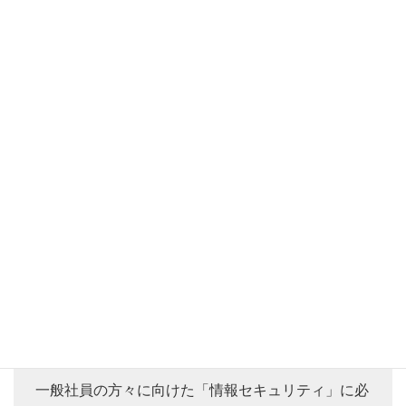
ほとんどの企業において、情報セキュリティ教育の
コンテンツは一巡しています。新たに知るべく脅威
などもありますが、ほぼ新しいコンテンツはありま
せん。
技術者の方々は、常に最新の動向を知る必要があり
ます。しかし、一般社員の方々が知るべくことは技
術者の方々とは内容が違います。
一般社員の方々に向けた「情報セキュリティ」に必