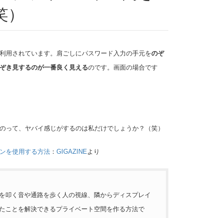
笑）
利用されています。肩ごしにパスワード入力の手元を
のぞ
ぞき見するのが一番良く見える
のです。画面の場合です
のって、ヤバイ感じがするのは私だけでしょうか？（笑）
ンを使用する方法
：
GIGAZINE
より
を叩く音や通路を歩く人の視線、隣からディスプレイ
たことを解決できるプライベート空間を作る方法で