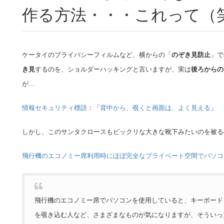
作る方法・・・これって（
ケータイのプライバシーフィルムなど、横からの「
のぞき見防止
」で
き見
するのを、ショルダーハッキングと言いますが、実は
後ろからの
が…
情報セキュリティ標語
：「
背中から、覗くと画面は、よく見える
」
しかし、このサンタクロースもビックリな大きな靴下みたいのを被る
飛行機のエコノミー席利用時にほぼ完全なプライベート空間でパソコ
飛行機のエコノミー席でパソコンを使用していると、キーボード
を覗き込む人など、さまざまなものが気になりますが、そういっ