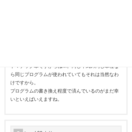
Ｍ．Ｇ
より:
2010/02/11 00:00
これがマニュアル車だったら「整備不良の如何によ
ってはアクセルが戻らなくなったりブレーキが利か
なくなったりもあろう」で片付けられます（人もそ
れで納得が出来る）けど、コンピュータ制御のオー
トマチック車ですからね…。同じ年式の同じ車種な
ら同じプログラムが使われていてもそれは当然なわ
けですから。
プログラムの書き換え程度で済んでいるのがまだ幸
いといえばいえますね。